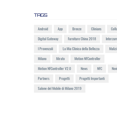
TAGS
Android
App
Breeze
Clinians
Coll
Digital Gateway
Furniture China 2018
Interzu
I Provenzali
La Mia Clinica della Bellezza
Malizi
Milano
Mirato
Motion NFController
Motion NFController V2.0
News
NFC
Nov
Partners
Progetti
Progetti Importanti
Salone del Mobile di Milano 2019