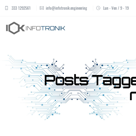
333 1292561
info@infotronik.engineering
Lun - Ven / 9 - 19
Posts Tagge
R