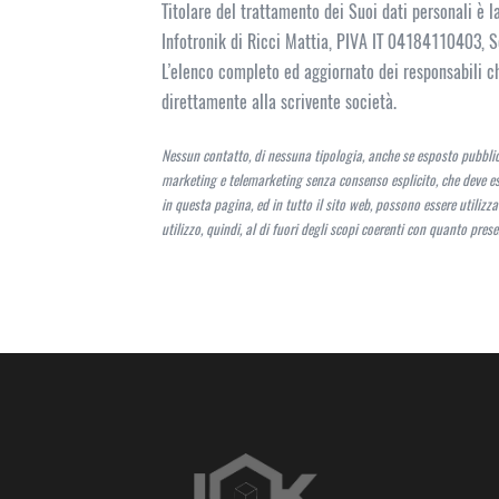
Titolare del trattamento dei Suoi dati personali è l
Infotronik di Ricci Mattia, PIVA IT 04184110403, Se
L’elenco completo ed aggiornato dei responsabili ch
direttamente alla scrivente società.
Nessun contatto, di nessuna tipologia, anche se esposto pubblica
marketing e telemarketing senza consenso esplicito, che deve ess
in questa pagina, ed in tutto il sito web, possono essere utilizzat
utilizzo, quindi, al di fuori degli scopi coerenti con quanto pres