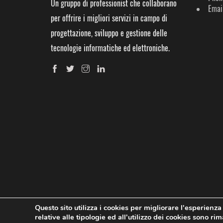
Un gruppo di professionist che collaborano
Email
per offrire i migliori servizi in campo di
progettazione, sviluppo e gestione delle
tecnologie informatiche ed elettroniche.
Questo sito utilizza i cookies per migliorare l'esperienza
relative alle tipologie ed all'utilizzo dei cookies sono r
© Copyright 2014-2021 | Infotronik - iOK | All right reserved.