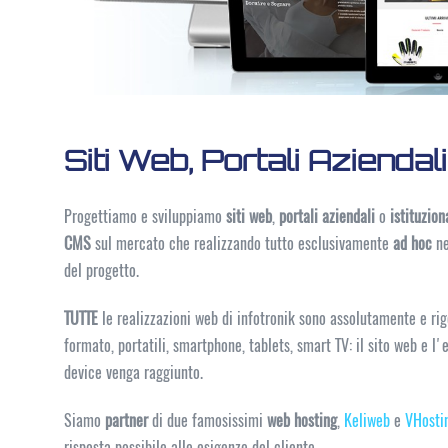
Siti Web, Portali Azienda
Progettiamo e sviluppiamo
siti web
,
portali aziendali
o
istituzion
CMS
sul mercato che realizzando tutto esclusivamente
ad hoc
ne
del progetto.
TUTTE
le realizzazioni web di infotronik sono assolutamente e r
formato, portatili, smartphone, tablets, smart TV: il sito web e 
device venga raggiunto.
Siamo
partner
di due famosissimi
web
hosting
,
Keliweb
e
VHosti
risposta possibile alle esigenze del cliente.