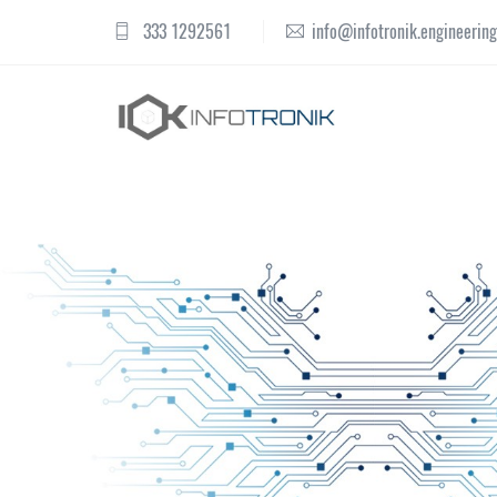
333 1292561
info@infotronik.engineering