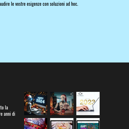
saudire le vostre esigenze con soluzioni ad hoc.
to la
re anni di