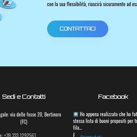
con la sua flessibilità, riuscirà sicuramente ad e
CONTATTACI
Sedi e Contatti
Facebook
Ho appena realizzato che ho fat
gale: via delle fosse 20, Bertinoro
stessa lista di buoni propositi per t
(FC)
fila...
e: +39 333 1292561
È
...
Scopri di più