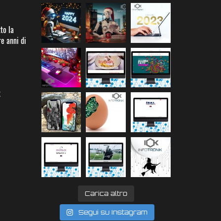
to la
re anni di
k
Carica altro
Segui su Instagram