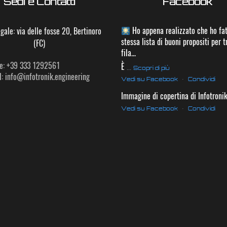
Sedi e Contatti
Facebook
Ho appena realizzato che ho fat
gale: via delle fosse 20, Bertinoro
stessa lista di buoni propositi per t
(FC)
fila...
e: +39 333 1292561
È
...
Scopri di più
: info@infotronik.engineering
Vedi su Facebook
·
Condividi
Immagine di copertina di Infotroni
Vedi su Facebook
·
Condividi