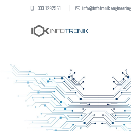
333 1292561
info@infotronik.engineering