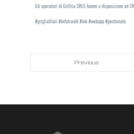
Gli operatori di GriFiLa SRLS hanno a disposizione un CR
#grigliafilari #infotronik #iok #webapp #gestionale
Previous