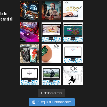
to la
re anni di
k
Carica altro
Segui su Instagram