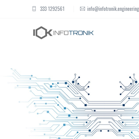
333 1292561
info@infotronik.engineering