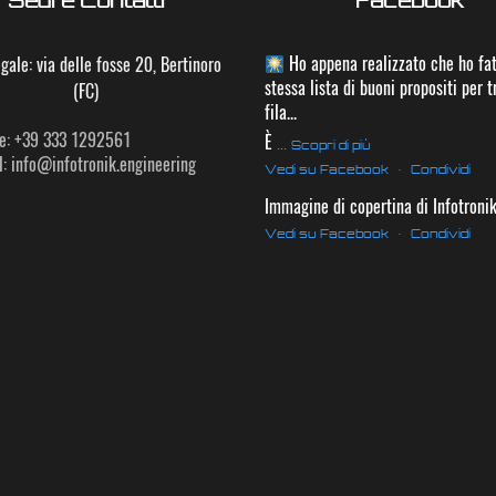
Ho appena realizzato che ho fat
gale: via delle fosse 20, Bertinoro
stessa lista di buoni propositi per t
(FC)
fila...
e: +39 333 1292561
È
...
Scopri di più
: info@infotronik.engineering
Vedi su Facebook
·
Condividi
Immagine di copertina di Infotroni
Vedi su Facebook
·
Condividi