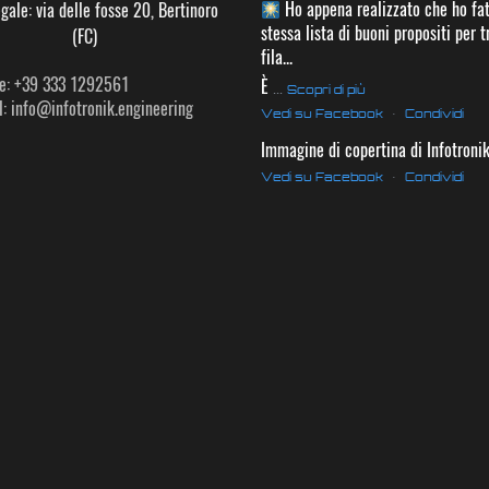
Ho appena realizzato che ho fat
gale: via delle fosse 20, Bertinoro
stessa lista di buoni propositi per t
(FC)
fila...
e: +39 333 1292561
È
...
Scopri di più
: info@infotronik.engineering
Vedi su Facebook
·
Condividi
Immagine di copertina di Infotroni
Vedi su Facebook
·
Condividi