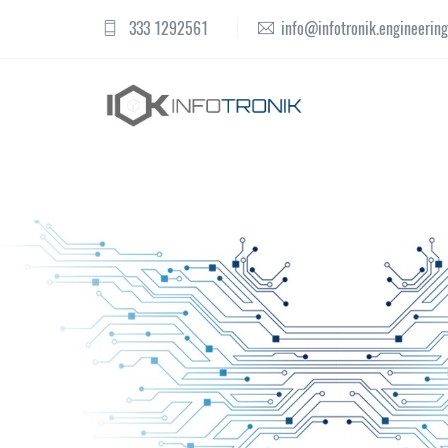
333 1292561
info@infotronik.engineering