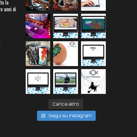
to la
re anni di
k
Carica altro
Segui su Instagram