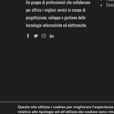
Un gruppo di professionist che collaborano
Email
per offrire i migliori servizi in campo di
progettazione, sviluppo e gestione delle
tecnologie informatiche ed elettroniche.
Questo sito utilizza i cookies per migliorare l'esperienza
relative alle tipologie ed all'utilizzo dei cookies sono r
© Copyright 2014-2021 | Infotronik - iOK | All right reserved.