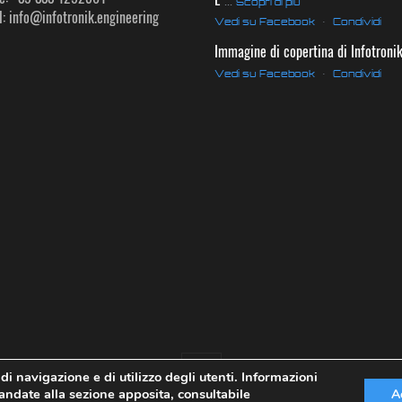
Scopri di più
: info@infotronik.engineering
Vedi su Facebook
·
Condividi
Immagine di copertina di Infotroni
Vedi su Facebook
·
Condividi
 di navigazione e di utilizzo degli utenti. Informazioni
imandate alla sezione apposita, consultabile
A