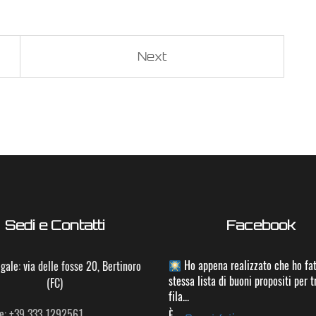
Next
Sedi e Contatti
Facebook
Ho appena realizzato che ho fat
gale: via delle fosse 20, Bertinoro
stessa lista di buoni propositi per t
(FC)
fila...
e: +39 333 1292561
È
...