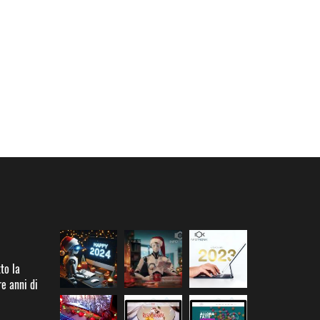
to la
re anni di