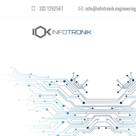
333 1292561
info@infotronik.engineering