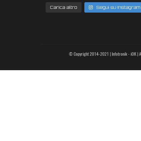
Carica altro
Segui su Instagram
© Copyright 2014-2021 | Infotronik - iOK | Al