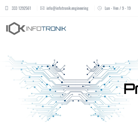
333 1292561
info@infotronik.engineering
Lun - Ven / 9 - 19
P