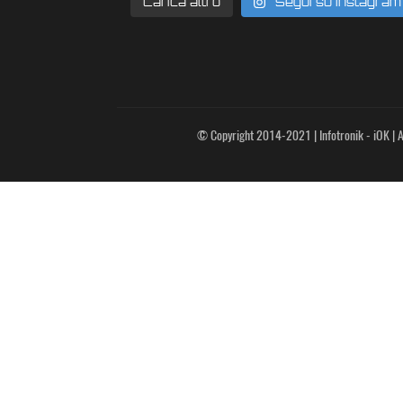
Carica altro
Segui su Instagram
© Copyright 2014-2021 | Infotronik - iOK | Al