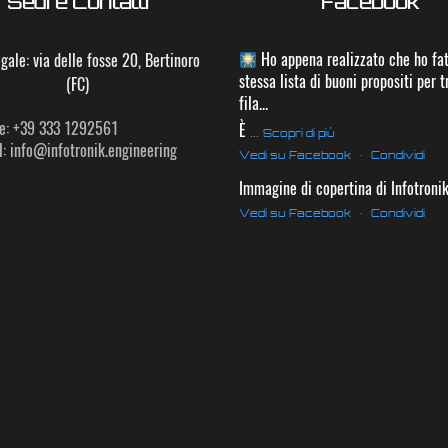
Sedi e Contatti
Facebook
Ho appena realizzato che ho fat
gale: via delle fosse 20, Bertinoro
stessa lista di buoni propositi per t
(FC)
fila...
e: +39 333 1292561
È
...
Scopri di più
: info@infotronik.engineering
Vedi su Facebook
·
Condividi
Immagine di copertina di Infotroni
Vedi su Facebook
·
Condividi