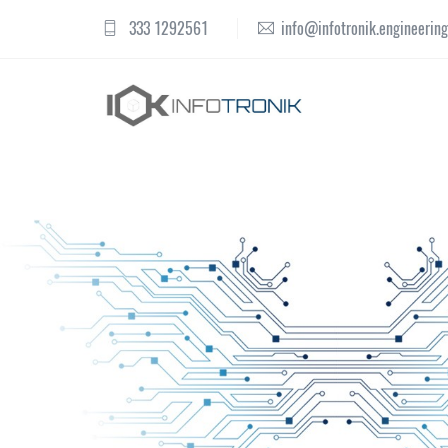
333 1292561
info@infotronik.engineering