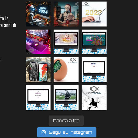
to la
re anni di
k
Carica altro
Segui su Instagram